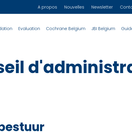
A propos
Nouvelles
Newsletter
Cont
dation
Evaluation
Cochrane Belgium
JBI Belgium
Guid
eil d'administr
bestuur