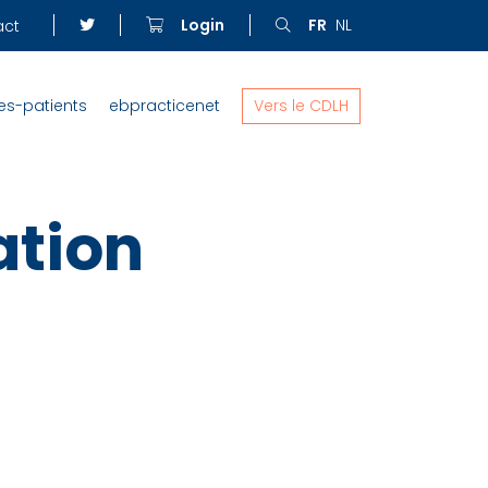
Login
FR
NL
act
Vers le CDLH
es-patients
ebpracticenet
ation