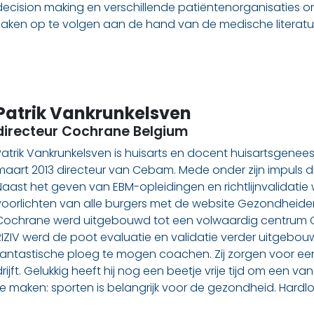
decision making en verschillende patiëntenorganisaties 
zaken op te volgen aan de hand van de medische literatuur. Fi
Patrik Vankrunkelsven
directeur Cochrane Belgium
Patrik Vankrunkelsven is huisarts en docent huisartsgenee
maart 2013 directeur van Cebam. Mede onder zijn impuls div
Naast het geven van EBM-opleidingen en richtlijnvalidati
voorlichten van alle burgers met de website Gezondhei
Cochrane werd uitgebouwd tot een volwaardig centrum 
RIZIV werd de poot evaluatie en validatie verder uitgebouwd
fantastische ploeg te mogen coachen. Zij zorgen voor een 
drijft. Gelukkig heeft hij nog een beetje vrije tijd om een va
te maken: sporten is belangrijk voor de gezondheid. Hard