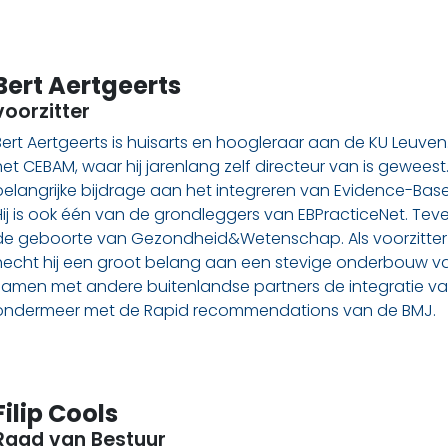
Bert Aertgeerts
voorzitter
Bert Aertgeerts is huisarts en hoogleraar aan de KU Leuve
het CEBAM, waar hij jarenlang zelf directeur van is geweest
belangrijke bijdrage aan het integreren van Evidence-Base
Hij is ook één van de grondleggers van EBPracticeNet. Tev
de geboorte van Gezondheid&Wetenschap. Als voorzitter va
hecht hij een groot belang aan een stevige onderbouw van 
samen met andere buitenlandse partners de integratie van
ondermeer met de Rapid recommendations van de BMJ.
Filip Cools
Raad van Bestuur