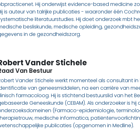
ebpracticenet. Hij onderwijst evidence-based medicine zow
Hij is auteur van talrijke publicaties - waaronder één Coch
systematische literatuurstudies. Hij doet onderzoek mbt he
medische besliskunde, medische opleiding, gezondheidsz
gegevens in de gezondheidszorg.
Robert Vander Stichele
Raad Van Bestuur
Robert Vander Stichele werkt momenteel als consultant in
identificatie van geneesmiddelen, na een carrière van meer
klinisch farmacoloog. Hij is stichtend bestuurslid van het
gebaseerde Geneeskunde (CEBAM). Als onderzoeker is hij a
onderzoeksdomeinen (Farmaco-epidemiologie, terminologi
therapietrouw, medische informatica, patiëntenvoorlichting).
wetenschappelijke publicaties (opgenomen in Medline).