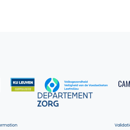
ormation
Validat