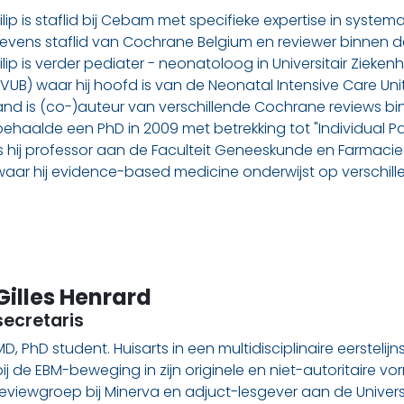
Filip is staflid bij Cebam met specifieke expertise in system
tevens staflid van Cochrane Belgium en reviewer binnen
Filip is verder pediater - neonatoloog in Universitair Ziekenhui
(VUB) waar hij hoofd is van de Neonatal Intensive Care Unit.
and is (co-)auteur van verschillende Cochrane reviews bi
behaalde een PhD in 2009 met betrekking tot "Individual Pat
is hij professor aan de Faculteit Geneeskunde en Farmacie v
waar hij evidence-based medicine onderwijst op verschill
Gilles Henrard
secretaris
MD, PhD student. Huisarts in een multidisciplinaire eerstelijns
bij de EBM-beweging in zijn originele en niet-autoritaire vo
reviewgroep bij Minerva en adjuct-lesgever aan de Universit