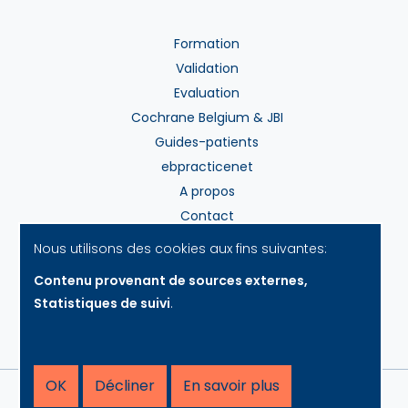
Formation
Validation
Evaluation
Cochrane Belgium & JBI
Guides-patients
ebpracticenet
A propos
Contact
Nous utilisons des cookies aux fins suivantes:
Contenu provenant de sources externes,
Modes de paiement
Statistiques de suivi
.
OK
Décliner
En savoir plus
© Copyright 2026 | Cebam • Alle rechten voorbehouden