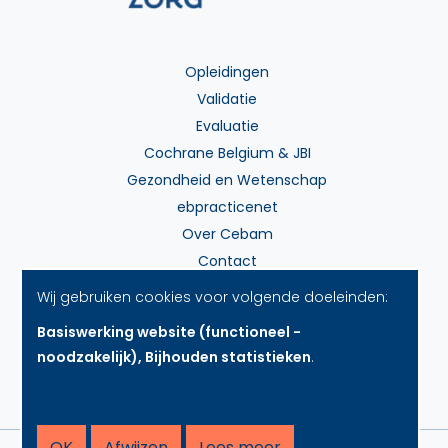
Opleidingen
Validatie
Evaluatie
Cochrane Belgium & JBI
Gezondheid en Wetenschap
ebpracticenet
Over Cebam
Contact
Wij gebruiken cookies voor volgende doeleinden:
Basiswerking website (functioneel -
Betalingsmethodes
noodzakelijk), Bijhouden statistieken
.
OK
Afwijzen
Lees meer